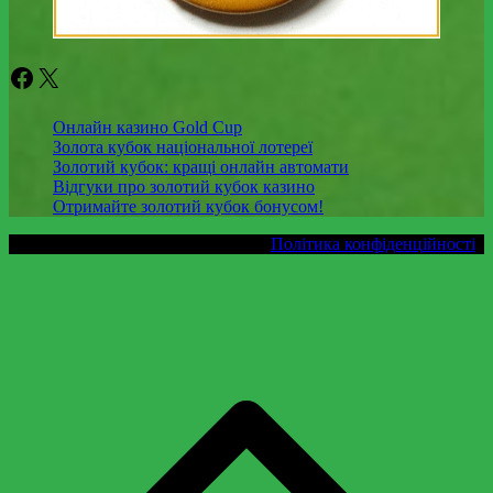
Facebook
X
Онлайн казино Gold Cup
Золота кубок національної лотереї
Золотий кубок: кращі онлайн автомати
Відгуки про золотий кубок казино
Отримайте золотий кубок бонусом!
Copyright © 2024 daleamusic.com.
Політика конфіденційності
П
в