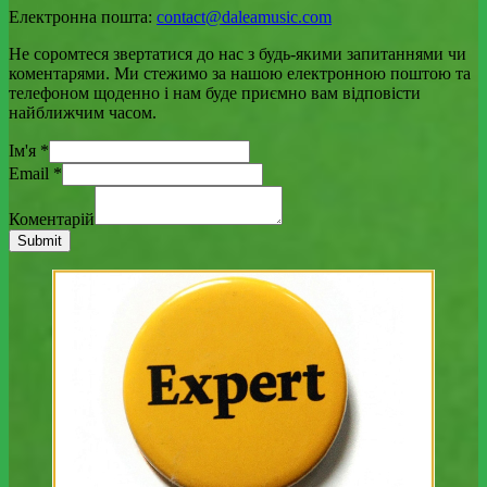
Електронна пошта:
contact@daleamusic.com
Не соромтеся звертатися до нас з будь-якими запитаннями чи
коментарями. Ми стежимо за нашою електронною поштою та
телефоном щоденно і нам буде приємно вам відповісти
найближчим часом.
Ім'я
*
Email
*
Коментарій
Submit