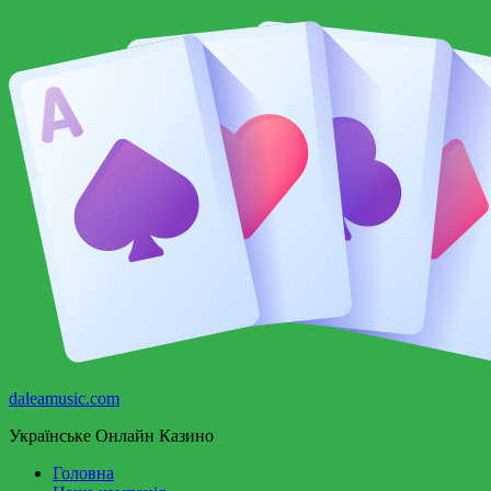
Перейти
до
вмісту
daleamusic.com
Українське Онлайн Казино
Головна